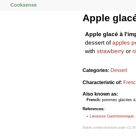
Cooksense
Apple glacé
Apple glacé à l'im
dessert of
apples
p
with
strawberry
or
r
Categories:
Dessert
Characteristic of:
Frenc
Also known as:
French:
pommes glacées à l
References:
Larousse Gastronomique
;
Article content licensed under
CC-B