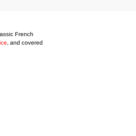
lassic French
ice
, and covered