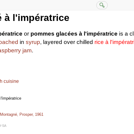
 à l'impératrice
pératrice
or
pommes glacées à l'impératrice
is a c
oached
in
syrup
, layered over chilled
rice à l'impératr
aspberry
jam
.
h cuisine
'impératrice
 Montagné, Prosper, 1961
Y-SA